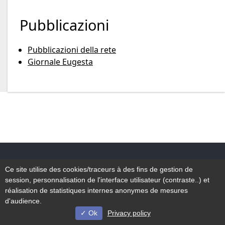
Pubblicazioni
Pubblicazioni della rete
Giornale Eugesta
Accessibilità
Ce site utilise des cookies/traceurs à des fins de gestion de
Mappa del sito
session, personnalisation de l'interface utilisateur (contraste..) et
Avviso legale
réalisation de statistiques internes anonymes de mesures
d'audience.
Ok
Privacy policy
© Université de Lille - 2022