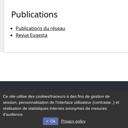
Publications
Publications du réseau
Revue Eugesta
Accessibilité
Ce site utilise des cookies/traceurs à des fins de gestion de
Plan du site
session, personnalisation de l'interface utilisateur (contraste..) et
Mentions légales
réalisation de statistiques internes anonymes de mesures
d'audience.
Ok
Privacy policy
© Université de Lille - 2022