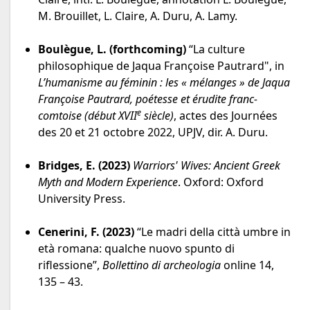
M. Brouillet, L. Claire, A. Duru, A. Lamy.
Boulègue, L. (forthcoming)
“La culture
philosophique de Jaqua Françoise Pautrard", in
L’humanisme au féminin : les « mélanges » de Jaqua
Françoise Pautrard, poétesse et érudite franc-
e
comtoise (début XVII
siècle)
, actes des Journées
des 20 et 21 octobre 2022, UPJV, dir. A. Duru.
Bridges, E. (2023)
Warriors' Wives: Ancient Greek
Myth and Modern Experience
. Oxford: Oxford
University Press.
Cenerini, F. (2023)
“Le madri della città umbre in
età romana: qualche nuovo spunto di
riflessione”,
Bollettino di archeologia
online 14,
135 – 43.