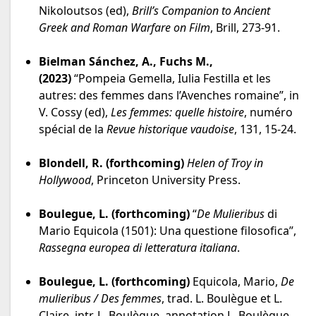
Nikoloutsos (ed),
Brill’s Companion to Ancient
Greek and Roman Warfare on Film
, Brill, 273-91.
Bielman Sánchez, A., Fuchs M.,
(2023)
“Pompeia Gemella, Iulia Festilla et les
autres: des femmes dans l’Avenches romaine”, in
V. Cossy (ed),
Les femmes: quelle histoire
, numéro
spécial de la
Revue historique vaudoise
, 131, 15-24.
Blondell, R. (forthcoming)
Helen of Troy in
Hollywood
, Princeton University Press.
Boulegue, L. (forthcoming)
“
De Mulieribus
di
Mario Equicola (1501): Una questione filosofica”,
Rassegna europea di letteratura italiana
.
Boulegue, L. (forthcoming)
Equicola, Mario,
De
mulieribus / Des femmes
, trad. L. Boulègue et L.
Claire, intr. L. Boulègue, annotation L. Boulègue,