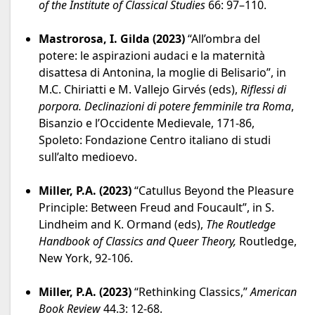
of the Institute of Classical Studies
66: 97–110.
Mastrorosa, I. Gilda (2023)
“All’ombra del
potere: le aspirazioni audaci e la maternità
disattesa di Antonina, la moglie di Belisario”, in
M.C. Chiriatti e M. Vallejo Girvés (eds),
Riflessi di
porpora. Declinazioni di potere femminile tra Roma
,
Bisanzio e l’Occidente Medievale, 171-86,
Spoleto: Fondazione Centro italiano di studi
sull’alto medioevo.
Miller, P.A. (2023)
“Catullus Beyond the Pleasure
Principle: Between Freud and Foucault”, in S.
Lindheim and K. Ormand (eds),
The Routledge
Handbook of Classics and Queer Theory,
Routledge,
New York, 92-106.
Miller, P.A. (2023)
“Rethinking Classics,”
American
Book Review
44.3: 12-68.