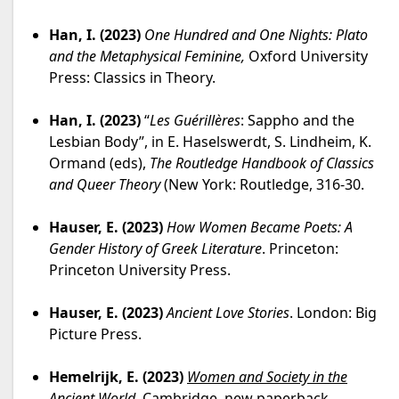
Han, I. (2023)
One Hundred and One Nights: Plato
and the Metaphysical Feminine,
Oxford University
Press: Classics in Theory.
Han, I. (2023)
“
Les Guérillères
: Sappho and the
Lesbian Body”, in E. Haselswerdt, S. Lindheim, K.
Ormand (eds),
The
Routledge
Handbook of Classics
and Queer Theory
(New York: Routledge, 316-30.
Hauser, E. (2023)
How Women Became Poets: A
Gender History of Greek Literature
. Princeton:
Princeton University Press.
Hauser, E. (2023)
Ancient Love Stories
. London: Big
Picture Press.
Hemelrijk, E. (2023)
Women and Society in the
Ancient World
, Cambridge, new paperback