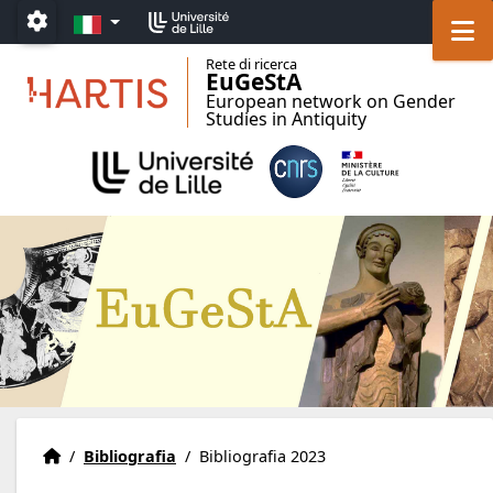
Go to menu
Go to content
Go to footer
IT
M
Paramétrage
Rete di ricerca
EuGeStA
European network on Gender
Studies in Antiquity
Home
Accueil
/
Bibliografia
/
Bibliografia 2023