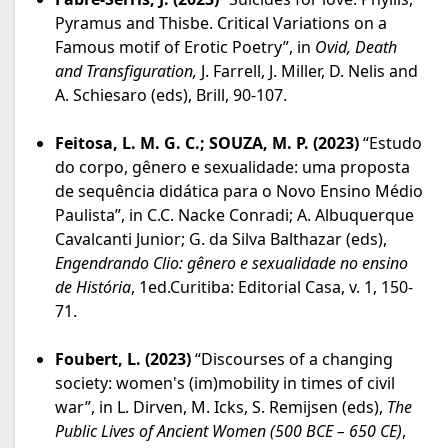
Pyramus and Thisbe. Critical Variations on a
Famous motif of Erotic Poetry”, in
Ovid, Death
and Transfiguration,
J. Farrell, J. Miller, D. Nelis and
A. Schiesaro (eds), Brill, 90-107.
Feitosa, L. M. G. C.; SOUZA, M. P. (2023)
“Estudo
do corpo, gênero e sexualidade: uma proposta
de sequência didática para o Novo Ensino Médio
Paulista”, in C.C. Nacke Conradi; A. Albuquerque
Cavalcanti Junior; G. da Silva Balthazar (eds),
Engendrando Clio: gênero e sexualidade no ensino
de História
, 1ed.Curitiba: Editorial Casa, v. 1, 150-
71.
Foubert, L. (2023)
“Discourses of a changing
society: women's (im)mobility in times of civil
war”, in L. Dirven, M. Icks, S. Remijsen (eds),
The
Public Lives of Ancient Women (500 BCE – 650 CE)
,