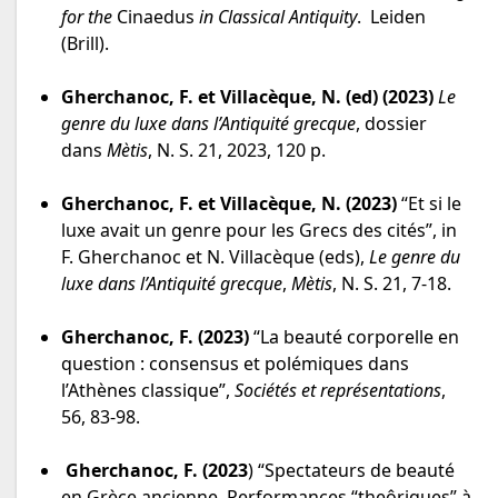
for the
Cinaedus
in Classical Antiquity
. Leiden
(Brill).
Gherchanoc, F. et Villacèque, N. (ed)
(2023)
Le
genre du luxe dans l’Antiquité grecque
, dossier
dans
Mètis
, N. S. 21, 2023, 120 p.
Gherchanoc, F. et Villacèque, N. (2023)
“Et si le
luxe avait un genre pour les Grecs des cités”, in
F. Gherchanoc et N. Villacèque (eds),
Le genre du
luxe dans l’Antiquité grecque
,
Mètis
, N. S. 21, 7-18.
Gherchanoc, F. (2023)
“La beauté corporelle en
question : consensus et polémiques dans
l’Athènes classique”,
Sociétés et représentations
,
56, 83-98.
Gherchanoc, F. (2023
) “Spectateurs de beauté
en Grèce ancienne. Performances “theôriques” à