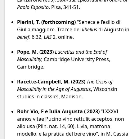
Paolo Esposito
, Pisa, 341-51.
Pierini, T. (forthcoming)
“Seneca e l’esilio di
Giulia maggiore. Tracce del
libellus
di Augusto in
benef
. 6.32,
LAS
2, online.
Pope, M. (2023)
Lucretius and the End of
Masculinity
, Cambridge University Press,
Cambridge.
Racette-Campbell, M. (2023
)
The Crisis of
Masculinity in the Age of Augustu
s, Wisconsin
studies in classics, Madison.
Rohr Vio, F e Iulia Augusta ( 2023)
“LXXXVI
annos vitae Pucino vino rettulit acceptos, non
alio usa (Plin. nat. 14, 60). Livia, matrona
modello, e la pratica del bere vino”, in M. Cassia