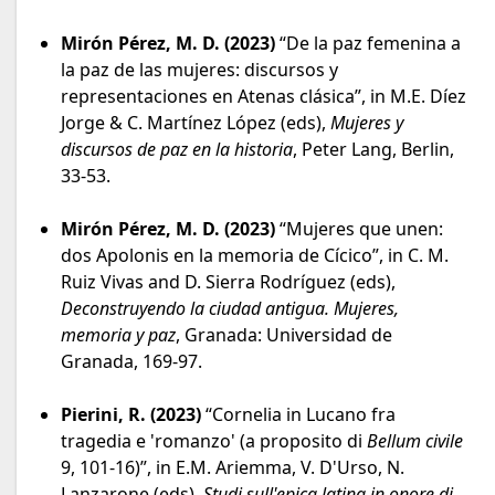
Mirón Pérez, M. D. (2023)
“De la paz femenina a
la paz de las mujeres: discursos y
representaciones en Atenas clásica”, in M.E. Díez
Jorge & C. Martínez López (eds),
Mujeres y
discursos de paz en la historia
, Peter Lang, Berlin,
33-53.
Mirón Pérez, M. D. (2023)
“Mujeres que unen:
dos Apolonis en la memoria de Cícico”, in C. M.
Ruiz Vivas and D. Sierra Rodríguez (eds),
Deconstruyendo la ciudad antigua. Mujeres,
memoria y paz
, Granada: Universidad de
Granada, 169-97.
Pierini, R. (2023)
“Cornelia in Lucano fra
tragedia e 'romanzo' (a proposito di
Bellum civile
9, 101-16)”,
in E.M. Ariemma, V. D'Urso, N.
Lanzarone (eds),
Studi sull'epica latina in onore di