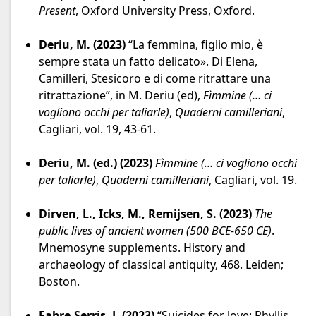
Present
, Oxford University Press, Oxford.
Deriu, M. (2023)
“La femmina, figlio mio, è
sempre stata un fatto delicato». Di Elena,
Camilleri, Stesicoro e di come ritrattare una
ritrattazione”, in M. Deriu (ed),
Fìmmine (… ci
vogliono occhi per taliarle)
,
Quaderni camilleriani
,
Cagliari, vol. 19, 43-61.
Deriu, M. (ed.) (2023)
Fìmmine (… ci vogliono occhi
per taliarle)
,
Quaderni camilleriani
, Cagliari, vol. 19.
Dirven, L., Icks, M., Remijsen, S. (2023)
The
public lives of ancient women (500 BCE-650 CE)
.
Mnemosyne supplements. History and
archaeology of classical antiquity, 468. Leiden;
Boston.
Fabre-Serris, J. (2023)
“Suicides for love: Phyllis,