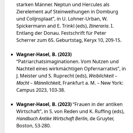
starken Männer. Neptun und Hercules als
Zierelement auf Steinweihungen in Domburg
und Colijnsplaat”, in U. Lohner-Urban, W.
Spickermann and E. Trinkl (eds),
Itineraria
. I.
Entlang der Donau. Festschrift für Peter
Scherrer zum 65. Geburtstag, Keryx 10, 209-15.
Wagner-Hasel, B. (2023)
“Patriarchatsimaginationen. Vom Nutzen und
Nachteil eines wirkmächtigen Opfernarrativs”, in
J. Meister und S. Ruprecht (eds),
Weiblichkeit –
Macht – Männlichkeit
, Frankfurt a. M. – New York:
Campus 2023, 103-38.
Wagner-Hasel, B. (2023)
“Frauen in der antiken
Wirtschaft”, in S. von Reden und K. Ruffing (eds),
Handbuch Antike Wirtschaft Berlin
, de Gruyter,
Boston, 53-280.