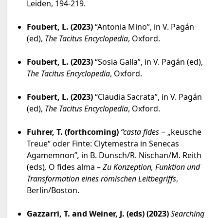
Leiden, 194-219.
Foubert, L. (2023)
“Antonia Mino”, in V. Pagán
(ed),
The Tacitus Encyclopedia
, Oxford.
Foubert, L. (2023)
“Sosia Galla”, in V. Pagán (ed),
The Tacitus Encyclopedia
, Oxford.
Foubert, L. (2023)
“Claudia Sacrata”, in V. Pagán
(ed),
The Tacitus Encyclopedia
, Oxford.
Fuhrer, T. (forthcoming)
“
casta fides
‒
„keusche
Treue“ oder Finte: Clytemestra in Senecas
Agamemnon”
,
in B. Dunsch/R. Nischan/M. Reith
(eds)
,
O fides alma
–
Zu Konzeption, Funktion und
Transformation eines römischen Leitbegriffs
,
Berlin/Boston.
Gazzarri, T. and Weiner, J. (eds) (2023)
Searching